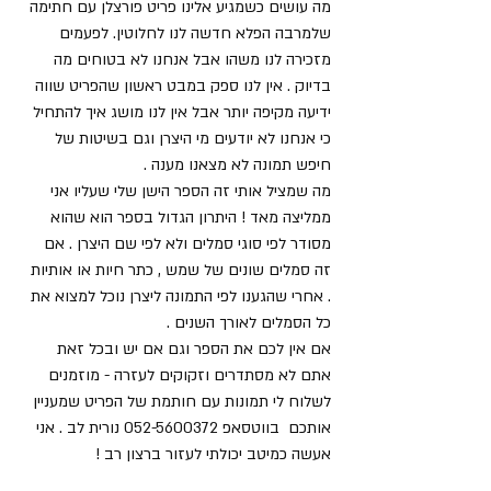
מה עושים כשמגיע אלינו פריט פורצלן עם חתימה 
שלמרבה הפלא חדשה לנו לחלוטין. לפעמים 
מזכירה לנו משהו אבל אנחנו לא בטוחים מה 
בדיוק . אין לנו ספק במבט ראשון שהפריט שווה 
ידיעה מקיפה יותר אבל אין לנו מושג איך להתחיל 
כי אנחנו לא יודעים מי היצרן וגם בשיטות של 
חיפש תמונה לא מצאנו מענה .
מה שמציל אותי זה הספר הישן שלי שעליו אני 
ממליצה מאד ! היתרון הגדול בספר הוא שהוא 
מסודר לפי סוגי סמלים ולא לפי שם היצרן . אם 
זה סמלים שונים של שמש , כתר חיות או אותיות 
. אחרי שהגענו לפי התמונה ליצרן נוכל למצוא את 
כל הסמלים לאורך השנים .
אם אין לכם את הספר וגם אם יש ובכל זאת 
אתם לא מסתדרים וזקוקים לעזרה - מוזמנים 
לשלוח לי תמונות עם חותמת של הפריט שמעניין 
אותכם  בווטסאפ 052-5600372 נורית לב . אני 
אעשה כמיטב יכולתי לעזור ברצון רב !