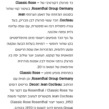
כד פורצלן דקורטיבי של
Classic Rose –
Rosenthal Group Germany
, בעיטור קווי שחור
בסגנונו המזוהה של האמן הצרפתי
Jean
Cocteau
. הכד עשוי פורצלן לבן מבריק, בעל
צורה פיסולית רכה וא-סימטרית, עם שפה עליונה
גלית ופתח אלגנטי.
על גוף הכד מופיעים רישומי פנים מינימליסטיים
בקו שחור חופשי — דמויות בעלות הבעה שקטה
ומעט חלומית, המזכירות את שפת הרישום
הפואטית של קוקטו. העיצוב יוצר שילוב יפה בין
פורצלן גרמני איכותי לבין אמנות מודרנית
אירופאית של המאה ה־20.
בתחתית מופיע סימון
Classic Rose –
Rosenthal Group Germany
, וכן תווית עם
הכיתוב:
Decor: Jean Cocteau
. פריטים דומים
של Rosenthal / Classic Rose עם דקור של
Jean Cocteau מקושרים לעיצוב המקורי משנת
1952, כאשר ייצור Classic Rose Rosenthal
Group מיוחס לרוב לשנות ה־1970 בקירוב.