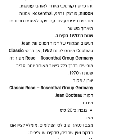
זהו פריט דקורטיבי מיוחד לאוהבי
עתיקות
,
אספנות
, פורצלן גרמני, Rosenthal, אמנות
מודרנית ופריטי עיצוב עם זיקה לאמנים חשובים.
תיארוך משוער
שנות ה־1970 בקירוב.
העיצוב המקורי של דקור הפנים של Jean
Cocteau מיוחס לשנת
1952
, אך פריטי
Classic
Rose – Rosenthal Group Germany
מסוג זה
מופיעים בדרך כלל כייצור מאוחר יותר, סביב
שנות ה־1970.
יצרן / מקור
Classic Rose – Rosenthal Group Germany
דקור:
Jean Cocteau
מידות
גובה: כ־20 ס״מ
מצב
מצב וינטאג׳ טוב לפי הצילומים. מומלץ לציין אם
בדקת ואין שברים, סדקים או צ׳יפים: