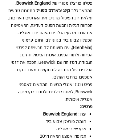
פסלון פורצלן מקורי של
Beswick England
,
המתאר כלב
קינג צ'ארלס ספנייל
בתנוחה טבעית
ומלאת חן. הפיסול מדגיש את האוזניים הארוכות,
הפרווה הגלית והבעת הפנים העדינה, המאפיינות
את אחד מגזעי הכלבים האהובים באנגליה.
הפסלון צבוע ביד בגווני לבן וחום-ערמוני
(Blenheim), עם תשומת לב מרשימה לפרטי
הפרווה ולתווי הפנים. איכות הפיסול והזיגוג
הגבוהה, המזוהה עם Beswick, הפכה את דגמי
הכלבים של החברה למבוקשים מאוד בקרב
אספנים ברחבי העולם.
פריט וינטג' אנגלי מרשים, המתאים לאספני
Beswick, לאוהבי כלבים ולחובבי קרמיקה
אנגלית איכותית.
פרטים:
יצרן:
Beswick England
חומר: פורצלן צבוע ביד
ארץ ייצור: אנגליה
תקופה: אמצע המאה ה־20