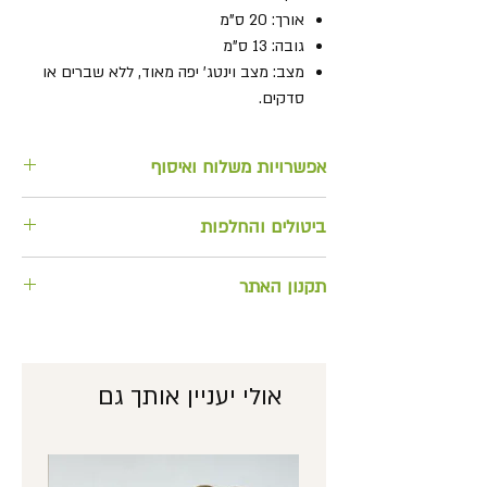
אורך: 20 ס"מ
גובה: 13 ס"מ
מצב: מצב וינטג' יפה מאוד, ללא שברים או
סדקים.
אפשרויות משלוח ואיסוף
למשלוח בתוספת מחיר או לאיסוף
ביטולים והחלפות
מהחנות
החזרה/ החלפת מוצרים וביטול הזמנות
תקנון האתר
ניתן להחזיר אלינו תוך 14 יום ע"י משלוח
אל כתובתנו (המשלוח ישולם ויבוצע ע"י
לצפייה בתקנון האתר
הלקוח). האחריות להחזרת המוצר
בשלמותו, באופן תקין חלה על הלקוח
אולי יעניין אותך גם
המזמין. כרטיס האשראי אשר חויב בעסקה,
יזוכה במחיר המוצר המוחזר רק לאחר
הגעת הפריט אלינו ובשלמותו.