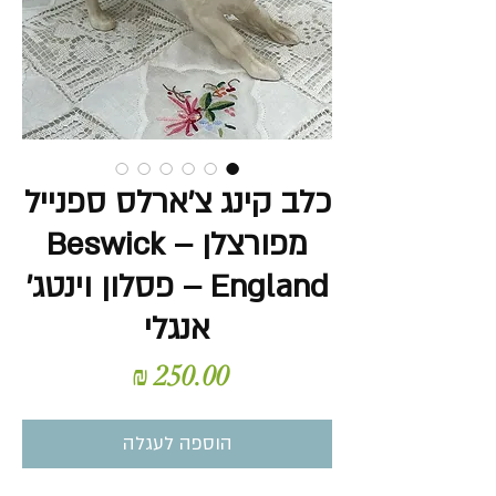
כלב קינג צ'ארלס ספנייל
מפורצלן – Beswick
England – פסלון וינטג'
אנגלי
מחיר
הוספה לעגלה