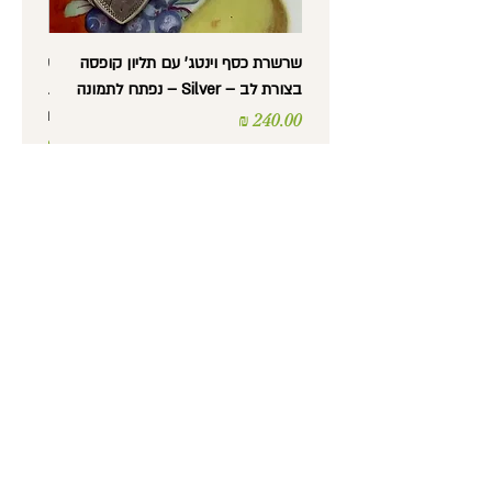
שרשרת כסף וינטג' עם תליון קופסה
בצורת לב – Silver – נפתח לתמונה
בצורת לב
וינטג'
מחיר
מחיר
נורית לב -
עתיקות, אספנות,
רסטורציה ועבודות יד
טלפון
: 052-5600372
כתובת
: מסדה 36, חיפה
שעות פתיחה
:
ימים א' עד ה' 9:30 עד 17:30
יום ו' 9:30 עד 14:00
מייל
:
Nuritlev1901@gmail.com