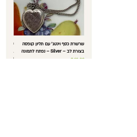
במידה ועדיין לא נשלחה.
ההודעה על ביטול ההזמנה תיעשה במייל.
שרשרת כסף וינטג' עם תליון קופסה
בצורת לב – Silver – נפתח לתמונה
בצורת לב
וינטג'
מחיר
מחיר
נורית לב -
עתיקות, אספנות,
רסטורציה ועבודות יד
טלפון
: 052-5600372
כתובת
: מסדה 36, חיפה
שעות פתיחה
: