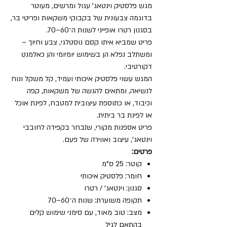
מגש פלסטיק וינטאג' עגול ומרשים, מעוטר
בדוגמה צבעונית של בקבוקי משקאות ופריטי בר,
בסגנון רטרו אופייני לשנות ה־60–70.
פריט שמביא איתו קסם נוסטלגי, צבע וחיוך –
ומשתלב נפלא הן בשימוש יומיומי והן כאלמנט
דקורטיבי.
המגש עשוי פלסטיק איכותי ועמיד, קל משקל ונוח
לנשיאה, ומתאים להגשה של משקאות, קפה
וכיבוד, או כתוספת עיצובית למטבח, לפינת אוכל
או לפינת בר ביתית.
פריט אספנות מקורי, שנבחר בקפידה לחובבי
וינטאג', עיצוב ואווירה של פעם.
פרטים:
קוטר: 25 ס"מ
חומר: פלסטיק איכותי
סגנון: וינטאג' / רטרו
תקופה משוערת: שנות ה־60–70
מצב: טוב מאוד, עם סימני שימוש קלים
בהתאם לגיל