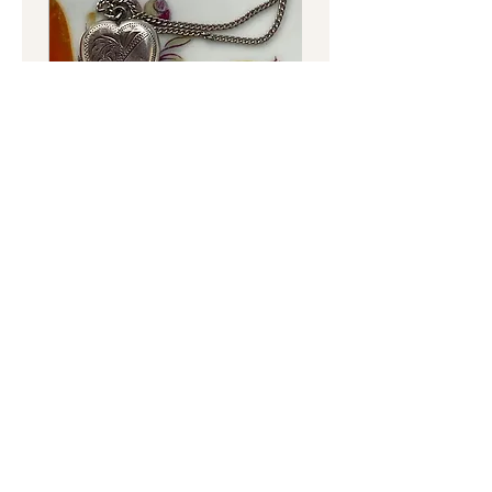
במידה ועדיין לא נשלחה.
ההודעה על ביטול ההזמנה תיעשה במייל.
שרשרת כסף וינטג' עם תליון קופסה
בצורת לב – Silver – נפתח לתמונה
בצורת לב
וינטג'
מחיר
מחיר
נורית לב -
עתיקות, אספנות,
רסטורציה ועבודות יד
טלפון
: 052-5600372
כתובת
: מסדה 36, חיפה
שעות פתיחה
: