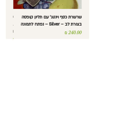
שרשרת כסף וינטג' עם תליון קופסה
בצורת לב – Silver – נפתח לתמונה
בצורת לב
וינטג'
מחיר
מחיר
נורית לב -
עתיקות, אספנות,
רסטורציה ועבודות יד
טלפון
: 052-5600372
כתובת
: מסדה 36, חיפה
שעות פתיחה
:
ימים א' עד ה' 9:30 עד 17:30
יום ו' 9:30 עד 14:00
מייל
:
Nuritlev1901@gmail.com