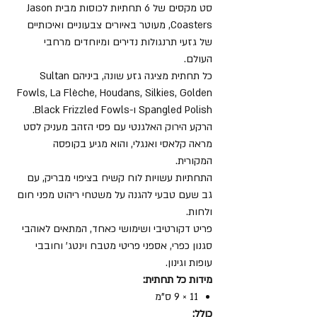
סט מקסים של 6 תחתיות לכוסות מבית Jason
Coasters, מעוטר באיורים צבעוניים ואיכותיים
של גזעי תרנגולות נדירים ומיוחדים מרחבי
העולם.
כל תחתית מציגה גזע שונה, ביניהם Sultan
Fowls, La Flèche, Houdans, Silkies, Golden
Spangled Polish ו-Black Frizzled Fowls.
הרקע הירוק האלגנטי עם פסי הזהב מעניק לסט
מראה קלאסי ואנגלי, והוא מגיע בקופסה
המקורית.
התחתיות עשויות לוח קשיח בציפוי מבריק, עם
גב שעם טבעי להגנה על משטחי ריהוט מפני חום
ולחות.
פריט דקורטיבי ושימושי כאחד, המתאים לאוהבי
סגנון כפרי, אספני פריטי מטבח וינטג' וחובבי
עופות וגינון.
מידות כל תחתית:
11 × 9 ס"מ
כולל: