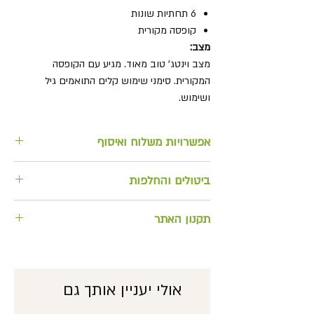
6 תחתיות שונות
קופסה מקורית
מצב:
מצב וינטג' טוב מאוד. מגיע עם הקופסה
המקורית. סימני שימוש קלים התואמים גיל
ושימוש.
אפשרויות משלוח ואיסוף
למשלוח בתוספת מחיר או לאיסוף
ביטולים והחלפות
מהחנות
החזרה/ החלפת מוצרים וביטול הזמנות
תקנון האתר
ניתן להחזיר אלינו תוך 14 יום ע"י משלוח
אל כתובתנו (המשלוח ישולם ויבוצע ע"י
לצפייה בתקנון האתר
הלקוח). האחריות להחזרת המוצר
בשלמותו, באופן תקין חלה על הלקוח
אולי יעניין אותך גם
המזמין. כרטיס האשראי אשר חויב בעסקה,