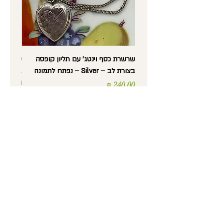
ההודעה על ביטול ההזמנה תיעשה במייל.
שרשרת כסף וינטג' עם תליון קופסה
בצורת לב – Silver – נפתח לתמונה
בצורת לב
וינטג'
מחיר
מחיר
נורית לב -
עתיקות, אספנות,
רסטורציה ועבודות יד
טלפון
: 052-5600372
כתובת
: מסדה 36, חיפה
שעות פתיחה
:
ימים א' עד ה' 9:30 עד 17:30