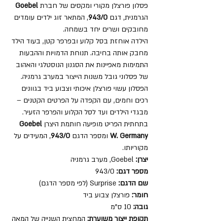
פסלון פורצלן מקורי ומקסים של חברת
Goebel
הגרמנית, דגם
943/0
, המתאר זוג ילדים עומדים
מחובקים ושרים יחד בשמחה.
הילדה אוחזת בסל קלוע ובפרפר קטן, בעוד הילד
מחבק אותה בחיבה. תנוחת הדמויות וההבעות
התמימות מאפיינות את הסגנון הנוסטלגי והאהוב
של פסלוני גובל משנות הייצור במערב גרמניה.
הפסלון עשוי פורצלן איכותי וצבוע ביד בגוונים
רכים וחמים, עם הקפדה על הפרטים הקטנים –
מבגדי הילדים ועד לסל הקלוע והפרפר הזעיר.
בתחתית הפריט מופיעה חותמת היצרן
Goebel
W. Germany
ומספר הדגם
943/0
, המעידים על
מקוריותו.
יצרן:
Goebel, מערב גרמניה
מספר דגם:
943/0
שם הדגם:
Surprise (לפי מספר הדגם)
חומר:
פורצלן צבוע ביד
גובה:
10 ס"מ
תקופת ייצור משוערת:
המחצית השנייה של המאה