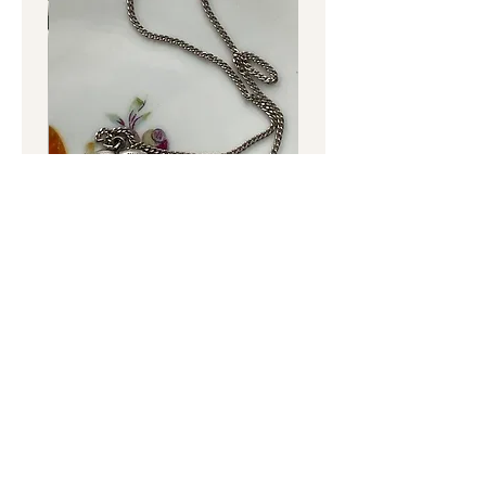
הגעת הפריט אלינו ובשלמותו.
לא יזוכו דמי המשלוח אשר שולמו.
ניתן לבטל הזמנה שנעשתה באתר
האינטרנט עד 48 שעות מביצוע ההזמנה,
במידה ועדיין לא נשלחה.
ההודעה על ביטול ההזמנה תיעשה במייל.
שרשרת כסף וינטג' עם תליון קופסה
בצורת לב – Silver – נפתח לתמונה
בצורת לב
וינטג'
מחיר
מחיר
נורית לב -
עתיקות, אספנות,