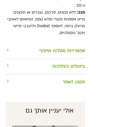
ה-20
מצב:
ללא פגמים, סדקים, שברים או תיקונים
פריט אספנות מקורי ומלא קסם, המתאים לאוהבי
פורצלן גרמני, לאספני Goebel ולחובבי פריטי
וינטג' נוסטלגיים.
אפשרויות משלוח ואיסוף
למשלוח בתוספת מחיר או לאיסוף
ביטולים והחלפות
מהחנות
החזרה/ החלפת מוצרים וביטול הזמנות
תקנון האתר
ניתן להחזיר אלינו תוך 14 יום ע"י משלוח
אל כתובתנו (המשלוח ישולם ויבוצע ע"י
לצפייה בתקנון האתר
הלקוח). האחריות להחזרת המוצר
בשלמותו, באופן תקין חלה על הלקוח
אולי יעניין אותך גם
המזמין. כרטיס האשראי אשר חויב בעסקה,
יזוכה במחיר המוצר המוחזר רק לאחר