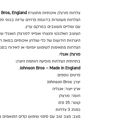
צלחות פורצלן איכותיות מתוצרת
 Bros, England
הצלחות מעוטרות בדוגמת פרחים עדינה בגווני פס
עם שוליים מעוצבים במרקם עדין.
העיצוב האלגנטי והנצחי אופייני לפורצלן האנגלי 
היצרניות הידועות של כלי שולחן איכותיים במאה ה-20
הצלחות מתאימות לשימוש יומיומי או לאירוח בסגנו
פורצלן אנגלי
.
בתחתית הצלחות מופיעה חותמת היצרן:
.
Johnson Bros – Made in England
פרטים נוספים
יצרן: Johnson Bros
ארץ ייצור: אנגליה
חומר: פורצלן
קוטר: 25 ס״מ
כמות: 3 צלחות
מצב: מצב טוב עם סימני שימוש קלים התואמים גי