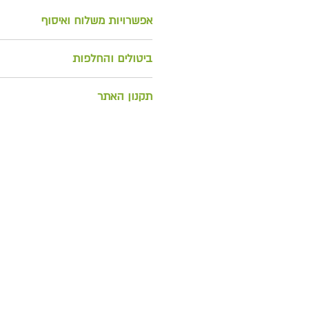
אפשרויות משלוח ואיסוף
למשלוח בתוספת מחיר או לאיסוף
ביטולים והחלפות
החזרה/ החלפת מוצרים וביטול הז
תקנון האתר
ניתן להחזיר אלינ
(המשלוח ישולם ויבוצע ע"י הלקוח
לצפייה בתקנון האתר
להחזרת המוצר בשלמותו, באופן ת
הלקוח המזמין. כרטיס האשראי אש
יזוכה במחיר המוצר המוחזר רק 
אלינו ובשלמותו.
לא יזוכו דמי המשלוח אשר שולמו.
שעות מביצוע ההזמנה, במידה ועדי
ההודעה על ביטול ההזמנה תיעשה 