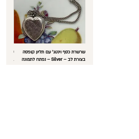
האינטרנט עד 48 שעות מביצוע ההזמנה,
במידה ועדיין לא נשלחה.
ההודעה על ביטול ההזמנה תיעשה במייל.
שרשרת כסף וינטג' עם תליון קופסה
בצורת לב – Silver – נפתח לתמונה
בצורת לב
וינטג'
מחיר
מחיר
נורית לב -
עתיקות, אספנות,
רסטורציה ועבודות יד
טלפון
: 052-5600372
כתובת
: מסדה 36, חיפה