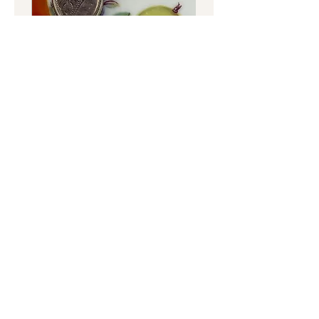
שרשרת כסף וינטג' עם תליון קופסה
בצורת לב – Silver – נפתח לתמונה
בצורת לב
וינטג'
מחיר
מחיר
נורית לב -
עתיקות, אספנות,
רסטורציה ועבודות יד
טלפון
: 052-5600372
כתובת
: מסדה 36, חיפה
שעות פתיחה
:
ימים א' עד ה' 9:30 עד 17:30
יום ו' 9:30 עד 14:00