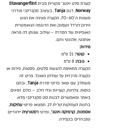
קערת סלט וינטג' מקורית מבית
Stavangerflint
Norway
, דגם
Tanja
, בעיצוב סקנדינבי מודרני
משנות ה־60–70. הקערה מציגה את הגוון
הירוק־חרדל העמוק ואת הדוגמה הגאומטרית
האופיינית של הסדרה – שילוב שנותן לה מראה
אותנטי, אלגנטי וחם.
מידות:
קוטר:
21 ס"מ
גובה:
8 ס"מ
הקערה מתאימה להגשת סלטים, פסטות, פירות או
כקערה מרכזית על שולחן האוכל. פריט זה
משתלב עם שאר פריטי סדרת
Tanja
, ובהם
כוסות, צלחות, קעריות וכלי חלב – כולם זמינים
באתר ומאפשרים לבנות סט סקנדינבי מלא.
בחנות העתיקות
נורית לב
תמצאו פריטי
עתיקות
,
אספנות
,
קרמיקה וינטג'
, ופרטי
רסטורציה
ייחודיים
שנבחרים בקפידה.