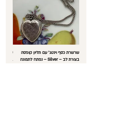
האינטרנט עד 48 שעות מביצוע ההזמנה,
במידה ועדיין לא נשלחה.
ההודעה על ביטול ההזמנה תיעשה במייל.
שרשרת כסף וינטג' עם תליון קופסה
בצורת לב – Silver – נפתח לתמונה
בצורת לב
וינטג'
מחיר
מחיר
נורית לב -
עתיקות, אספנות,
רסטורציה ועבודות יד
טלפון
: 052-5600372