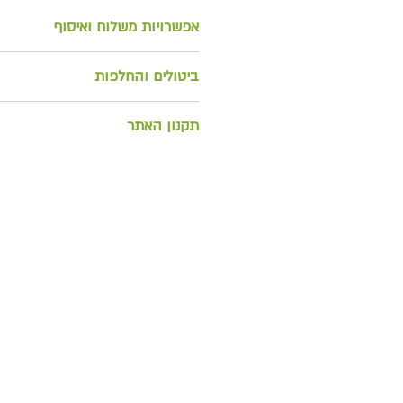
אפשרויות משלוח ואיסוף
לאיסוף מהחנות בתיאום או למש
ביטולים והחלפות
החזרה/ החלפת מוצרים וביטול הז
תקנון האתר
ניתן להחזיר אלינ
(המשלוח ישולם ויבוצע ע"י הלקוח
לצפייה בתקנון האתר
להחזרת המוצר בשלמותו, באופן ת
הלקוח המזמין. כרטיס האשראי אש
יזוכה במחיר המוצר המוחזר רק 
אלינו ובשלמותו.
לא יזוכו דמי המשלוח אשר שולמו.
שעות מביצוע ההזמנה, במידה ועדי
ההודעה על ביטול ההזמנה תיעשה 