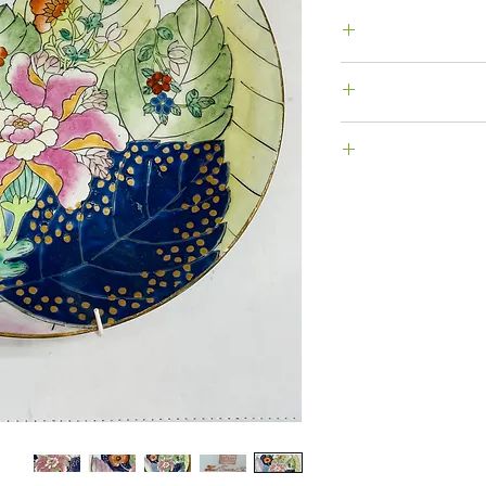
לוח בתוספת מחיר
מנות
ו תוך 14 יום ע"י משלוח אל כתובתנו
). האחריות
קין חלה על
ר חויב בעסקה,
לאחר הגעת הפריט
ניתן לבטל הזמנה שנעשתה באתר האינטרנט עד 48
ין לא נשלחה.
במייל.