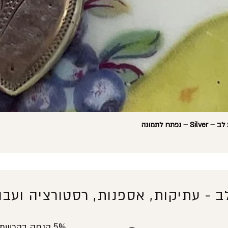
ח לתמונה
לב -
עתיקות, אספנות, רסטורציה ועבוד
5% הנחה בהרש