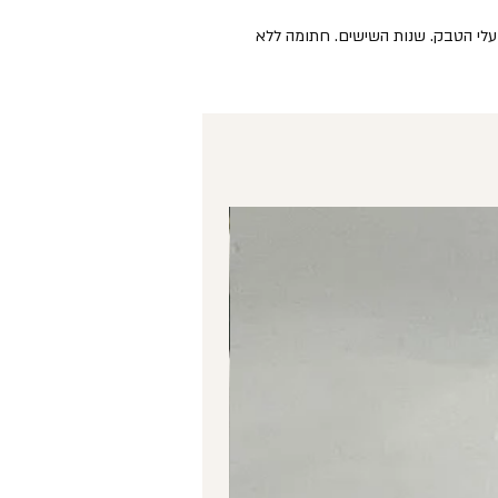
עלי הטבק. שנות השישים. חתומה ללא