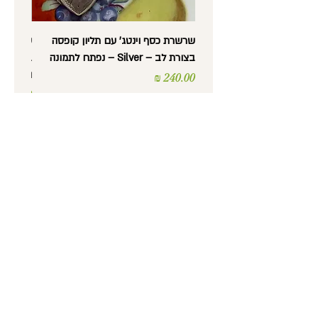
שרשרת כסף וינטג' עם תליון קופסה
בצורת לב – Silver – נפתח לתמונה
בצורת לב
וינטג'
מחיר
מחיר
נורית לב -
עתיקות, אספנות,
רסטורציה ועבודות יד
טלפון
: 052-5600372
כתובת
: מסדה 36, חיפה
שעות פתיחה
:
ימים א' עד ה' 9:30 עד 17:30
יום ו' 9:30 עד 14:00
מייל
:
Nuritlev1901@gmail.com