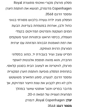
פסלון פורצלן מקורי ואיכותי מתוצרת Royal
Copenhagen מדנמרק, הנושא את חותמת היצרן
ומספר הדגם 3568.
הפסלון מציג ילדה צעירה בלבוש מסורתי בגווני
כחול ולבן, אוחזת במטפחת בעדינות. הבעת
הפנים השקטה והפרטים המדויקים בקפלי
השמלה, בכיסוי הראש ובתנוחת הגוף משקפים
את רמת האומנות הגבוהה המזוהה עם יצרנית
הפורצלן הדנית הוותיקה.
הפריט עוצב וצויר בעבודת יד, כנהוג בפסלוני
החברה, והוא מהווה תוספת אלגנטית לאוסף
פורצלן, לוויטרינה או לעיצוב הבית בסגנון קלאסי.
בתחתית הפסלון מופיעה חותמת היצרן המקורית
ומספר הדגם. לצערנו, סימון התיארוך מטושטש
ולכן לא ניתן לקבוע את שנת הייצור המדויקת, אך
מדובר בפריט וינטג' אותנטי שיוצר במהלך
המחצית השנייה של המאה ה-20.
יצרן:
Royal Copenhagen, דנמרק
מספר דגם:
3568