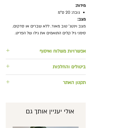
מידות:
גובה: 20 ס"מ
מצב:
מצב וינטג' טוב מאוד. ללא שברים או סדקים.
סימני גיל קלים התואמים את גילו של הפריט.
אפשרויות משלוח ואיסוף
למשלוח בתוספת מחיר או לאיסוף
ביטולים והחלפות
מהחנות
החזרה/ החלפת מוצרים וביטול הזמנות
תקנון האתר
ניתן להחזיר אלינו תוך 14 יום ע"י משלוח
אל כתובתנו (המשלוח ישולם ויבוצע ע"י
לצפייה בתקנון האתר
הלקוח). האחריות להחזרת המוצר
בשלמותו, באופן תקין חלה על הלקוח
אולי יעניין אותך גם
המזמין. כרטיס האשראי אשר חויב בעסקה,
יזוכה במחיר המוצר המוחזר רק לאחר