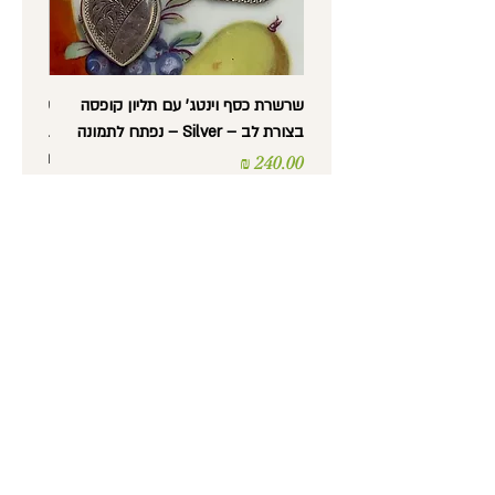
שרשרת כסף וינטג' עם תליון קופסה
בצורת לב – Silver – נפתח לתמונה
בצורת לב
וינטג'
מחיר
מחיר
נורית לב -
עתיקות, אספנות,
רסטורציה ועבודות יד
טלפון
: 052-5600372
כתובת
: מסדה 36, חיפה
שעות פתיחה
:
ימים א' עד ה' 9:30 עד 17:30
יום ו' 9:30 עד 14:00