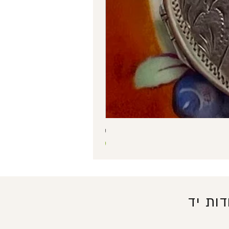
שרשרת כסף 925 עם תליון קופסה בצורת לב ואבן סגולה – תליון נפתח וינטג'
מחיר
ות יד