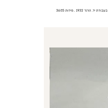
מגש הגשה אובלי מושלם לכריכים או עוגה מצוייר בעבודת יד. הרנד 1932 . מידות 36/15