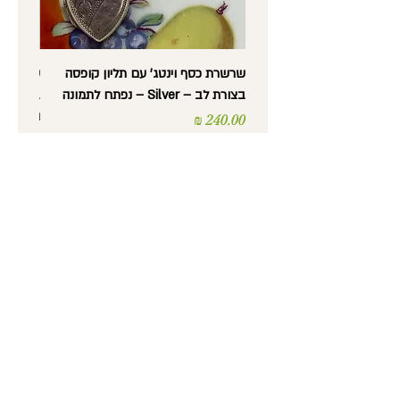
שרשרת כסף וינטג' עם תליון קופסה
בצורת לב – Silver – נפתח לתמונה
בצורת לב
וינטג'
מחיר
מחיר
נורית לב -
עתיקות, אספנות,
רסטורציה ועבודות יד
טלפון
: 052-5600372
כתובת
: מסדה 36, חיפה
שעות פתיחה
:
ימים א' עד ה' 9:30 עד 17:30
יום ו' 9:30 עד 14:00